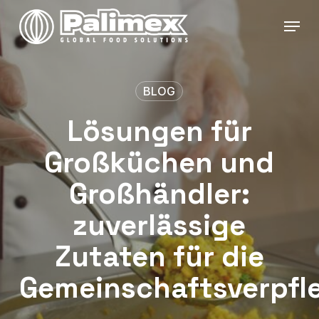
Skip
Menu
to
main
content
BLOG
Lösungen für
Großküchen und
Großhändler:
zuverlässige
Zutaten für die
Gemeinschaftsverpfl