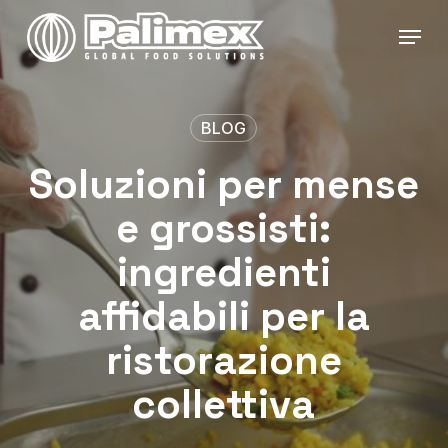
Skip
Menu
to
main
content
BLOG
Soluzioni per mense
e grossisti:
ingredienti
affidabili per la
ristorazione
collettiva