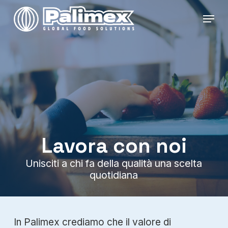
Skip
Menu
to
main
content
Lavora con noi
Unisciti a chi fa della qualità una scelta
quotidiana
In Palimex crediamo che il valore di