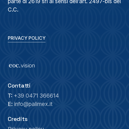
parte di 2619 srl ai sensi dell’art. 2497-bis del
C.C.
PRIVACY POLICY
Contatti
T:
+39 0471 366614
E:
info@palimex.it
Credits