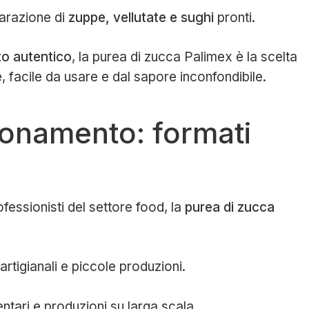
eparazione di
zuppe, vellutate e sughi
pronti.
o autentico
, la purea di zucca Palimex è la scelta
, facile da usare e dal sapore inconfondibile.
ionamento: formati
fessionisti del settore food, la
purea di zucca
artigianali e piccole produzioni.
entari e produzioni su larga scala.