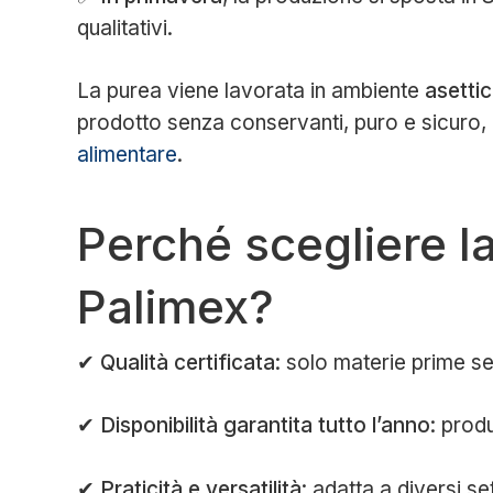
qualitativi.
La purea viene lavorata in ambiente
asetti
prodotto senza conservanti, puro e sicuro, pe
alimentare
.
Perché scegliere l
Palimex?
✔
Qualità certificata
: solo materie prime se
✔
Disponibilità garantita tutto l’anno
: prod
✔
Praticità e versatilità
: adatta a diversi set