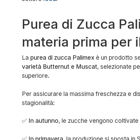
Purea di Zucca Pali
materia prima per i
La
purea di zucca Palimex
è un prodotto se
varietà Butternut e Muscat
, selezionate pe
superiore.
Per assicurare la massima freschezza e dispo
stagionalità:
✅
In autunno
, le zucche vengono coltivate 
✅
In primavera
, la produzione si sposta in