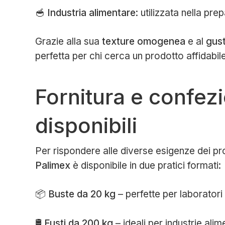
🥣
Industria alimentare
: utilizzata nella pr
Grazie alla sua
texture omogenea
e al
gust
perfetta per chi cerca un prodotto affidabile
Fornitura e confez
disponibili
Per rispondere alle diverse esigenze dei pro
Palimex
è disponibile in due pratici formati:
📦
Buste da 20 kg
– perfette per laboratori 
🛢
Fusti da 200 kg
– ideali per industrie alim