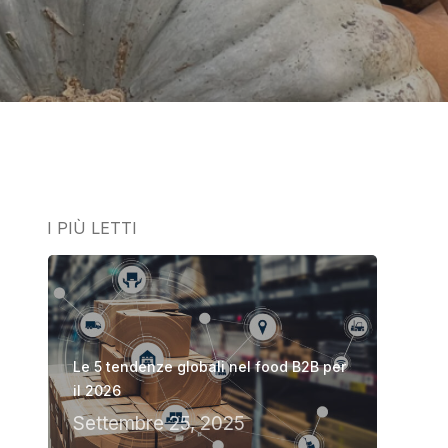
I PIÙ LETTI
Le 5 tendenze globali nel food B2B per
il 2026
Settembre 25, 2025