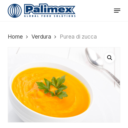
Skip
Menu
to
main
content
Home
Verdura
Purea di zucca