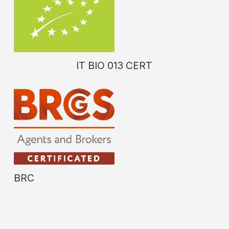
IT BIO 013 CERT
BRC